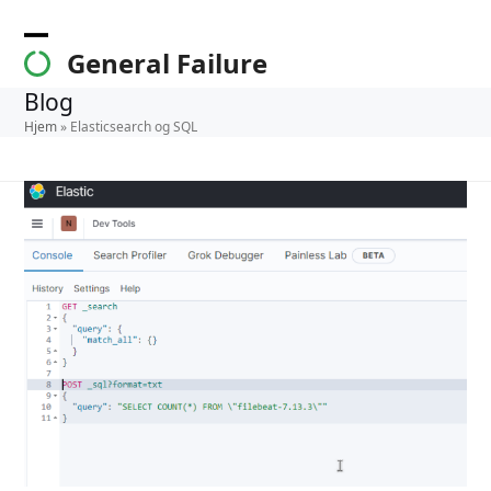
Skip
to
Open
Close
General Failure
content
mobile
mobile
Blog
menu
menu
Hjem
»
Elasticsearch og SQL