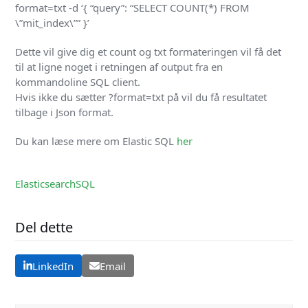
format=txt -d ‘{ “query”: “SELECT COUNT(*) FROM
\”mit_index\”” }’
Dette vil give dig et count og txt formateringen vil få det
til at ligne noget i retningen af output fra en
kommandoline SQL client.
Hvis ikke du sætter ?format=txt på vil du få resultatet
tilbage i Json format.
Du kan læse mere om Elastic SQL
her
Elasticsearch
SQL
Del dette
LinkedIn
Email