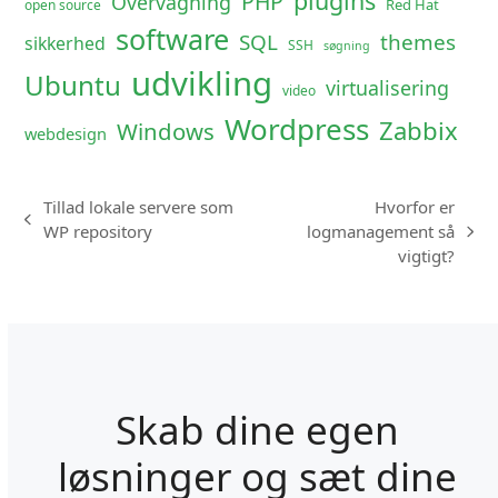
plugins
PHP
Overvågning
Red Hat
open source
software
SQL
themes
sikkerhed
SSH
søgning
udvikling
Ubuntu
virtualisering
video
Wordpress
Zabbix
Windows
webdesign
Tillad lokale servere som
Hvorfor er
previous
WP repository
logmanagement så
next
post:
vigtigt?
post:
Skab dine egen
løsninger og sæt dine