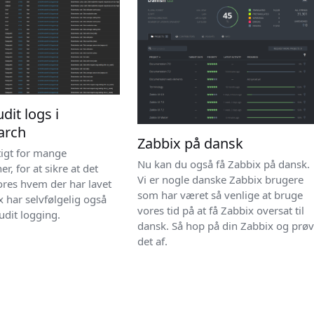
dit logs i
earch
Zabbix på dansk
tigt for mange
Nu kan du også få Zabbix på dansk.
r, for at sikre at det
Vi er nogle danske Zabbix brugere
ores hvem der har lavet
som har været så venlige at bruge
 har selvfølgelig også
vores tid på at få Zabbix oversat til
udit logging.
dansk. Så hop på din Zabbix og prø
det af.