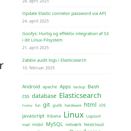
28. april 2025
Opdate Elastic connetor password via API
24. april 2025
Goofys: Hurtig og effektiv integration af S3
i dit Linux-Filsystem
21. april 2025
Zabbix audit logs i Elasticsearch
r
10. februar 2025
Android
Apps
Bash
apache
backup
Elasticsearch
database
css
git
html
iOS
hardware
fun
grafik
Firefox
Linux
javascript
Kibana
Logstash
MySQL
mobil
netværk
Nextcloud
mail