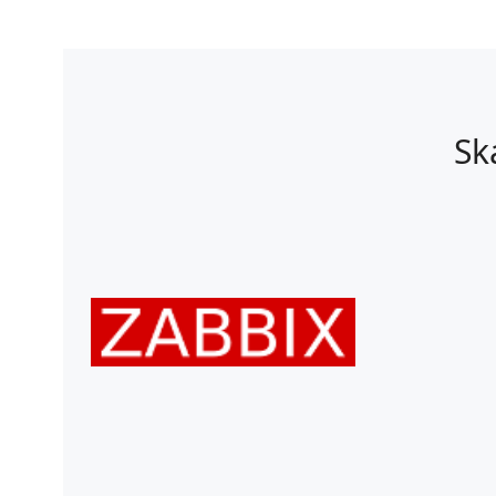
post:
Sk