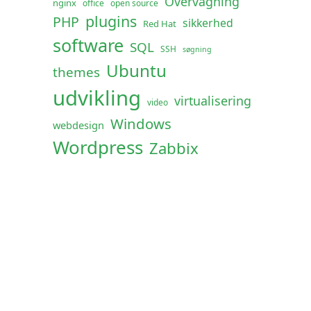
Overvågning
nginx
office
open source
plugins
PHP
sikkerhed
Red Hat
software
SQL
SSH
søgning
Ubuntu
themes
udvikling
virtualisering
video
Windows
webdesign
Wordpress
Zabbix