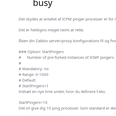
busy
Det skydes at antallet af ICPM pinger processer er for l
Det er heldigvis meget nemt at rette.
Åben din Zabbix server/proxy konfigurations fil og fin
### Option: StartPingers

#	Number of pre-forked instances of ICMP pingers.

#

# Mandatory: no

# Range: 0-1000

# Default:

# StartPingers=1
Indsæt en nye linie under, hvor du definere f.eks.
StartPingers=10
Det vil give dig 10 ping processer. Som standard er de