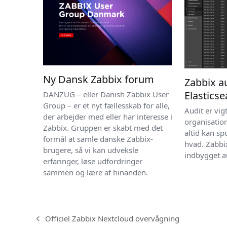
Ny Dansk Zabbix forum
Zabbix au
Elastics
DANZUG – eller Danish Zabbix User
Group – er et nyt fællesskab for alle,
Audit er vig
der arbejder med eller har interesse i
organisatione
Zabbix. Gruppen er skabt med det
altid kan sp
formål at samle danske Zabbix-
hvad. Zabbix
brugere, så vi kan udveksle
indbygget a
erfaringer, løse udfordringer
sammen og lære af hinanden.
Officiel Zabbix Nextcloud overvågning
previous