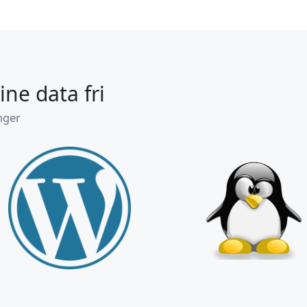
post:
ne data fri
nger