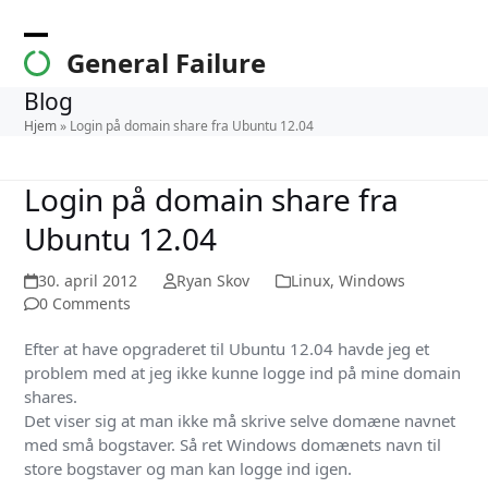
Skip
to
Open
Close
General Failure
content
mobile
mobile
Blog
menu
menu
Hjem
»
Login på domain share fra Ubuntu 12.04
Login på domain share fra
Ubuntu 12.04
30. april 2012
Ryan Skov
Linux
,
Windows
0 Comments
Efter at have opgraderet til Ubuntu 12.04 havde jeg et
problem med at jeg ikke kunne logge ind på mine domain
shares.
Det viser sig at man ikke må skrive selve domæne navnet
med små bogstaver. Så ret Windows domænets navn til
store bogstaver og man kan logge ind igen.