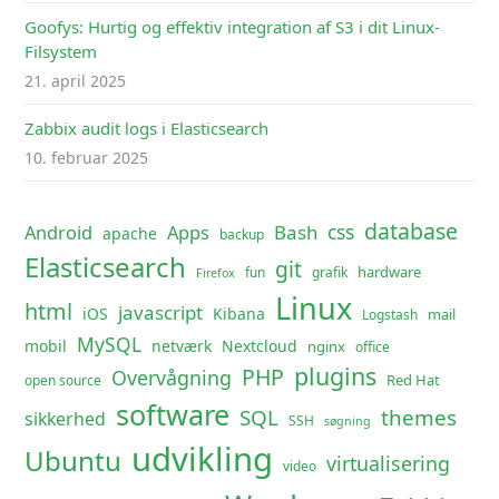
Goofys: Hurtig og effektiv integration af S3 i dit Linux-
Filsystem
21. april 2025
Zabbix audit logs i Elasticsearch
10. februar 2025
database
css
Android
Apps
Bash
apache
backup
Elasticsearch
git
hardware
fun
grafik
Firefox
Linux
html
javascript
iOS
Kibana
mail
Logstash
MySQL
mobil
netværk
Nextcloud
nginx
office
plugins
PHP
Overvågning
Red Hat
open source
software
SQL
themes
sikkerhed
SSH
søgning
udvikling
Ubuntu
virtualisering
video