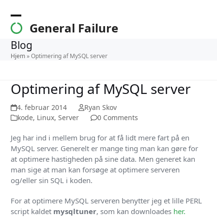
Skip
to
Open
Close
General Failure
content
mobile
mobile
Blog
menu
menu
Hjem
»
Optimering af MySQL server
Optimering af MySQL server
4. februar 2014
Ryan Skov
kode
,
Linux
,
Server
0 Comments
Jeg har ind i mellem brug for at få lidt mere fart på en
MySQL server. Generelt er mange ting man kan gøre for
at optimere hastigheden på sine data. Men generet kan
man sige at man kan forsøge at optimere serveren
og/eller sin SQL i koden.
For at optimere MySQL serveren benytter jeg et lille PERL
script kaldet
mysqltuner
, som kan downloades
her.