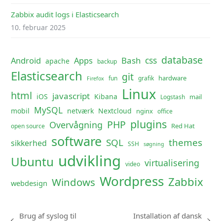
Zabbix audit logs i Elasticsearch
10. februar 2025
database
css
Android
Apps
Bash
apache
backup
Elasticsearch
git
hardware
fun
grafik
Firefox
Linux
html
javascript
iOS
Kibana
mail
Logstash
MySQL
mobil
netværk
Nextcloud
nginx
office
plugins
PHP
Overvågning
Red Hat
open source
software
SQL
themes
sikkerhed
SSH
søgning
udvikling
Ubuntu
virtualisering
video
Wordpress
Zabbix
Windows
webdesign
Brug af syslog til
Installation af dansk