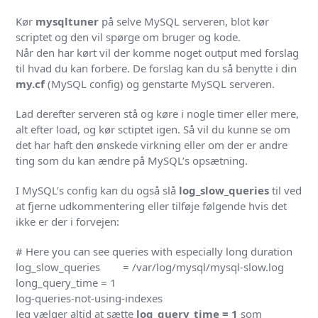
Kør
mysqltuner
på selve MySQL serveren, blot kør
scriptet og den vil spørge om bruger og kode.
Når den har kørt vil der komme noget output med forslag
til hvad du kan forbere. De forslag kan du så benytte i din
my.cf
(MySQL config) og genstarte MySQL serveren.
Lad derefter serveren stå og køre i nogle timer eller mere,
alt efter load, og kør sctiptet igen. Så vil du kunne se om
det har haft den ønskede virkning eller om der er andre
ting som du kan ændre på MySQL’s opsætning.
I MySQL’s config kan du også slå
log_slow_queries
til ved
at fjerne udkommentering eller tilføje følgende hvis det
ikke er der i forvejen:
# Here you can see queries with especially long duration

log_slow_queries        = /var/log/mysql/mysql-slow.log

long_query_time = 1

Jeg vælger altid at sætte
log_query_time = 1
som