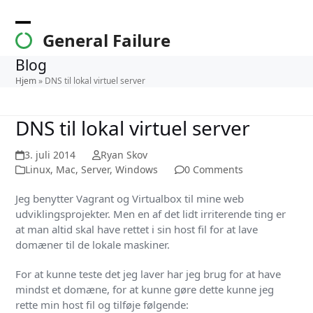
Skip
to
Open
Close
General Failure
content
mobile
mobile
Blog
menu
menu
Hjem
»
DNS til lokal virtuel server
DNS til lokal virtuel server
3. juli 2014
Ryan Skov
Linux
,
Mac
,
Server
,
Windows
0 Comments
Jeg benytter Vagrant og Virtualbox til mine web
udviklingsprojekter. Men en af det lidt irriterende ting er
at man altid skal have rettet i sin host fil for at lave
domæner til de lokale maskiner.
For at kunne teste det jeg laver har jeg brug for at have
mindst et domæne, for at kunne gøre dette kunne jeg
rette min host fil og tilføje følgende: