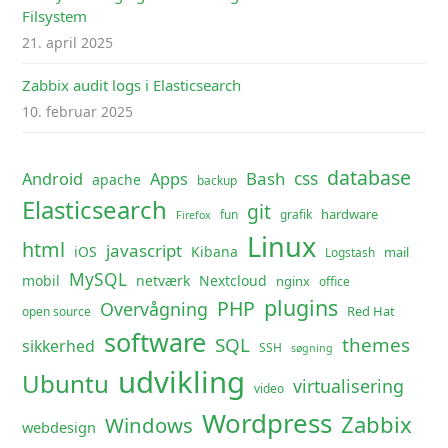
Filsystem
21. april 2025
Zabbix audit logs i Elasticsearch
10. februar 2025
database
css
Android
Apps
Bash
apache
backup
Elasticsearch
git
hardware
fun
grafik
Firefox
Linux
html
javascript
iOS
Kibana
mail
Logstash
MySQL
mobil
netværk
Nextcloud
nginx
office
plugins
PHP
Overvågning
Red Hat
open source
software
SQL
themes
sikkerhed
SSH
søgning
udvikling
Ubuntu
virtualisering
video
Wordpress
Zabbix
Windows
webdesign