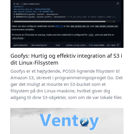
Goofys: Hurtig og effektiv integration af S3 i
dit Linux-Filsystem
Goofys er et højtydende, POSIX-lignende filsystem til
Amazon S3, skrevet i programmeringssproget Go. Det
gør det muligt at mounte en S3-bucket som et
filsystem på din Linux-maskine, hvilket giver dig
adgang til dine S3-objekter, som om de var lokale filer.