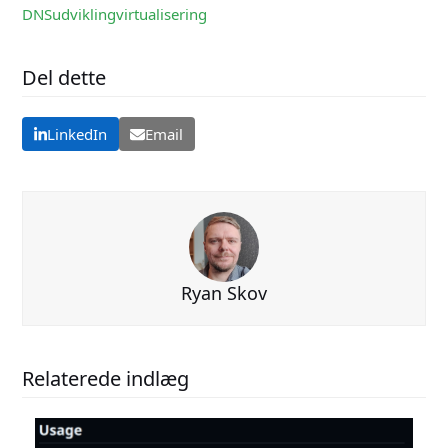
DNS
udvikling
virtualisering
Del dette
LinkedIn
Email
Ryan Skov
Relaterede indlæg