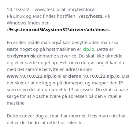
På Linux og Mac findes hostfilen i
/etc/hosts
. På
Windows findes den
i
%systemroot%\system32\drivers\etc\hosts
.
En anden måde man også kan benytte uden man skal
sætte noget op på hostmaskinen er
xip.io
. Dette er
en
dymanisk
domæne serverice. Du skal ikke tilmelde
dig eller sætte noget op. Helt uden du gør noget kan du
med det samme benytte en adresse som
www.10.10.0.22.xip.io
eller
demo.10.10.0.22.xip.io
. Det
der sker er at de kigger på domænet og mapper den IP
som er en del af domænet til IP adressen.
Du skal så bare
sørge for at Apache svare på adressen på den virtuelle
maskine.
Dette kræver dog at man har internet. Hvis man ikke har
det er det bedre at rette host filen til.