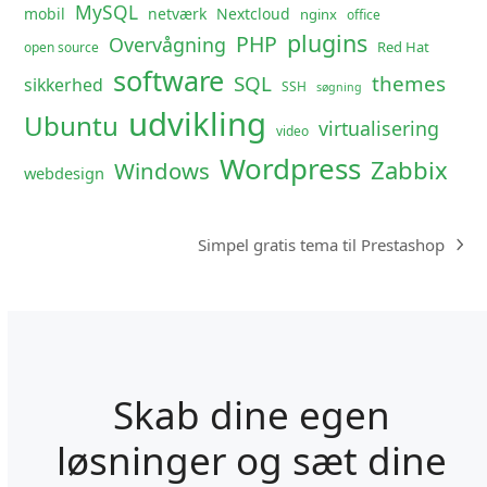
MySQL
mobil
netværk
Nextcloud
nginx
office
plugins
PHP
Overvågning
Red Hat
open source
software
SQL
themes
sikkerhed
SSH
søgning
udvikling
Ubuntu
virtualisering
video
Wordpress
Zabbix
Windows
webdesign
Simpel gratis tema til Prestashop
next
post:
Skab dine egen
løsninger og sæt dine