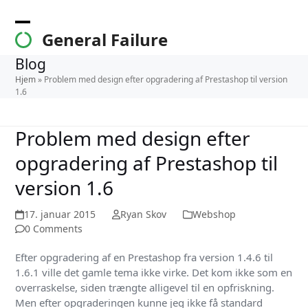
Skip
to
Open
Close
General Failure
content
mobile
mobile
Blog
menu
menu
Hjem
»
Problem med design efter opgradering af Prestashop til version
1.6
Problem med design efter
opgradering af Prestashop til
version 1.6
17. januar 2015
Ryan Skov
Webshop
0 Comments
Efter opgradering af en Prestashop fra version 1.4.6 til
1.6.1 ville det gamle tema ikke virke. Det kom ikke som en
overraskelse, siden trængte alligevel til en opfriskning.
Men efter opgraderingen kunne jeg ikke få standard