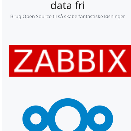
data fri
Brug Open Source til så skabe fantastiske løsninger