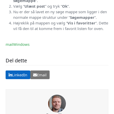
søgemappe
“.
Vælg “
Ulæst post
” og tryk “
Ok
“.
Nu er der så lavet en ny søge mappe som ligger i den
normale mappe struktur under “
Søgemapper
“.
Højreklik på mappen og vælg “
Vis i favoritter
“. Dette
vil få den til at komme frem i favorit listen for oven.
mail
Windows
Del dette
LinkedIn
Email