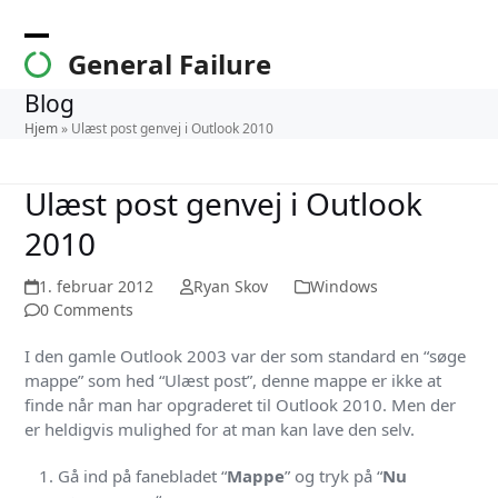
Skip
to
Open
Close
General Failure
content
mobile
mobile
Blog
menu
menu
Hjem
»
Ulæst post genvej i Outlook 2010
Ulæst post genvej i Outlook
2010
1. februar 2012
Ryan Skov
Windows
0 Comments
I den gamle Outlook 2003 var der som standard en “søge
mappe” som hed “Ulæst post”, denne mappe er ikke at
finde når man har opgraderet til Outlook 2010. Men der
er heldigvis mulighed for at man kan lave den selv.
Gå ind på fanebladet “
Mappe
” og tryk på “
Nu