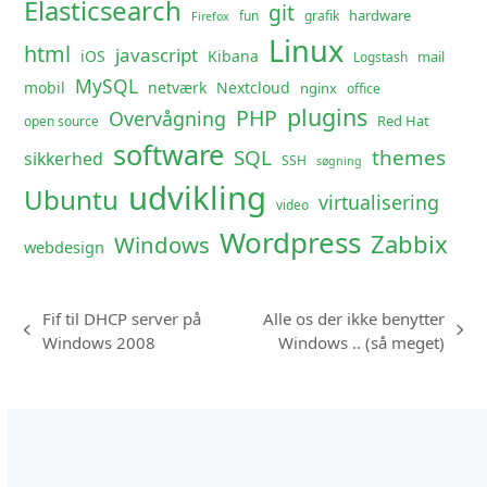
Elasticsearch
git
hardware
fun
grafik
Firefox
Linux
html
javascript
iOS
Kibana
mail
Logstash
MySQL
mobil
netværk
Nextcloud
nginx
office
plugins
PHP
Overvågning
Red Hat
open source
software
SQL
themes
sikkerhed
SSH
søgning
udvikling
Ubuntu
virtualisering
video
Wordpress
Zabbix
Windows
webdesign
Fif til DHCP server på
Alle os der ikke benytter
previous
next
Windows 2008
Windows .. (så meget)
post:
post: