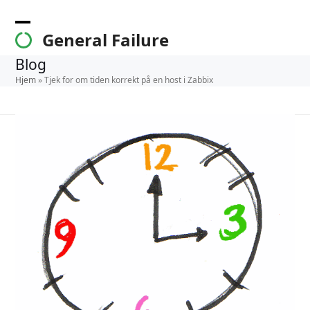
Skip
to
Open
Close
General Failure
content
mobile
mobile
Blog
menu
menu
Hjem
»
Tjek for om tiden korrekt på en host i Zabbix