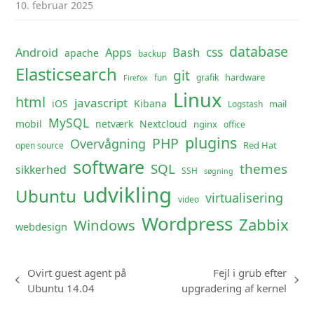
10. februar 2025
database
css
Android
Apps
Bash
apache
backup
Elasticsearch
git
hardware
fun
grafik
Firefox
Linux
html
javascript
iOS
Kibana
mail
Logstash
MySQL
mobil
netværk
Nextcloud
nginx
office
plugins
PHP
Overvågning
Red Hat
open source
software
SQL
themes
sikkerhed
SSH
søgning
udvikling
Ubuntu
virtualisering
video
Wordpress
Zabbix
Windows
webdesign
Ovirt guest agent på
Fejl i grub efter
previous
next
Ubuntu 14.04
upgradering af kernel
post:
post: