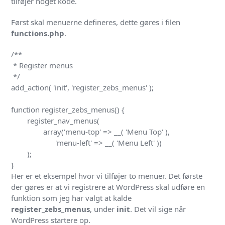
tilføjer noget kode.
Først skal menuerne defineres, dette gøres i filen
functions.php
.
/**

 * Register menus

 */

add_action( 'init', 'register_zebs_menus' );

function register_zebs_menus() {

	register_nav_menus(

		array('menu-top' => __( 'Menu Top' ),

		      'menu-left' => __( 'Menu Left' ))

	);

}
Her er et eksempel hvor vi tilføjer to menuer. Det første
der gøres er at vi registrere at WordPress skal udføre en
funktion som jeg har valgt at kalde
register_zebs_menus
, under
init
. Det vil sige når
WordPress startere op.