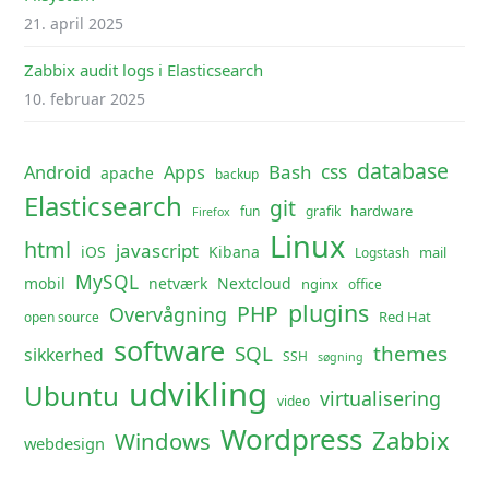
21. april 2025
Zabbix audit logs i Elasticsearch
10. februar 2025
database
css
Android
Apps
Bash
apache
backup
Elasticsearch
git
hardware
fun
grafik
Firefox
Linux
html
javascript
iOS
Kibana
mail
Logstash
MySQL
mobil
netværk
Nextcloud
nginx
office
plugins
PHP
Overvågning
Red Hat
open source
software
SQL
themes
sikkerhed
SSH
søgning
udvikling
Ubuntu
virtualisering
video
Wordpress
Zabbix
Windows
webdesign