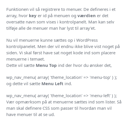
Funktionen vil så registrere to menuer. De defineres i et
array, hvor
key
er id på menuen og
værdien
er det
oversatte navn som vises i kontrolpanelt. Man kan selv
tilføje alle de menuer man har lyst til array’et.
Nu vil menuerne kunne sættes op i WordPress
kontrolpanelet. Men der vil endnu ikke blive vist noget på
siden. Vi skal først have sat noget kode ind som placere
menuerne i temaet.
Dette vil sætte
Menu Top
ind der hvor du ønsker det,
wp_nav_menu( array( 'theme_location' => 'menu-top' ) );
og dette vil sætte
Menu Left
ind.
wp_nav_menu( array( 'theme_location' => 'menu-left' ) );
Vær opmærksom på at menuerne sættes ind som lister. Så
man skal definere CSS som passer til hvordan man vil
have menuer til at se ud.