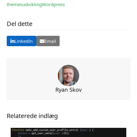
themes
udvikling
Wordpress
Del dette
LinkedIn
Email
Ryan Skov
Relaterede indlæg