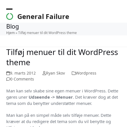
Skip
to
Open
Close
General Failure
content
mobile
mobile
Blog
menu
menu
Hjem
»
Tilføj menuer til dit WordPress theme
Tilføj menuer til dit WordPress
theme
9. marts 2012
Ryan Skov
Wordpress
0 Comments
Man kan selv skabe sine egen menuer i WordPress. Dette
gøres uner
Udseende -> Menuer
. Det kræver dog at det
tema som du benytter understøtter menuer.
Man kan på en simpel måde selv tilføje menuer. Dette
kræver at du redigere det tema som du vil benytte og