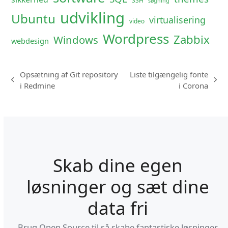
SSH
søgning
udvikling
Ubuntu
virtualisering
video
Wordpress
Zabbix
Windows
webdesign
Opsætning af Git repository
Liste tilgængelig fonte
previous
next
i Redmine
i Corona
post:
post:
Skab dine egen
løsninger og sæt dine
data fri
Brug Open Source til så skabe fantastiske løsninger