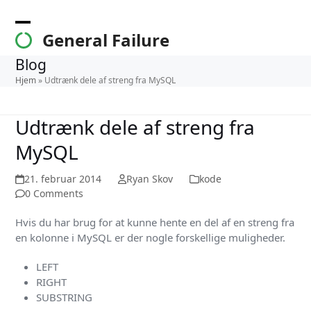
Skip
to
Open
Close
General Failure
content
mobile
mobile
Blog
menu
menu
Hjem
»
Udtrænk dele af streng fra MySQL
Udtrænk dele af streng fra
MySQL
21. februar 2014
Ryan Skov
kode
0 Comments
Hvis du har brug for at kunne hente en del af en streng fra
en kolonne i MySQL er der nogle forskellige muligheder.
LEFT
RIGHT
SUBSTRING