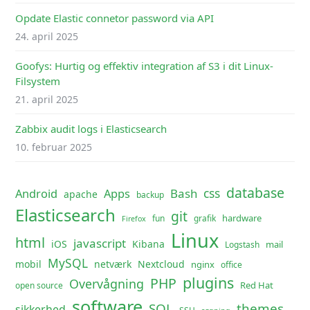
Opdate Elastic connetor password via API
24. april 2025
Goofys: Hurtig og effektiv integration af S3 i dit Linux-
Filsystem
21. april 2025
Zabbix audit logs i Elasticsearch
10. februar 2025
database
css
Android
Apps
Bash
apache
backup
Elasticsearch
git
hardware
fun
grafik
Firefox
Linux
html
javascript
iOS
Kibana
mail
Logstash
MySQL
mobil
netværk
Nextcloud
nginx
office
plugins
PHP
Overvågning
Red Hat
open source
software
SQL
themes
sikkerhed