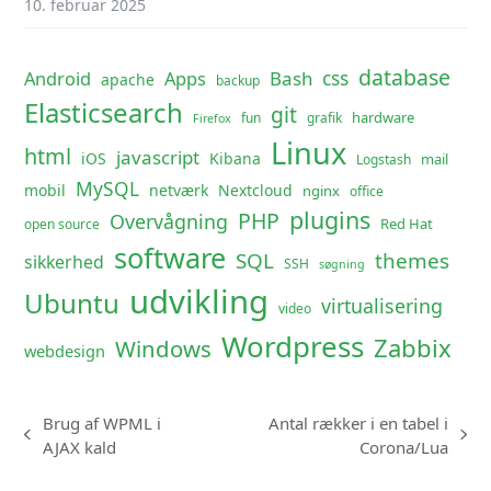
10. februar 2025
database
css
Android
Apps
Bash
apache
backup
Elasticsearch
git
hardware
fun
grafik
Firefox
Linux
html
javascript
iOS
Kibana
mail
Logstash
MySQL
mobil
netværk
Nextcloud
nginx
office
plugins
PHP
Overvågning
Red Hat
open source
software
SQL
themes
sikkerhed
SSH
søgning
udvikling
Ubuntu
virtualisering
video
Wordpress
Zabbix
Windows
webdesign
Brug af WPML i
Antal rækker i en tabel i
previous
next
AJAX kald
Corona/Lua
post:
post: