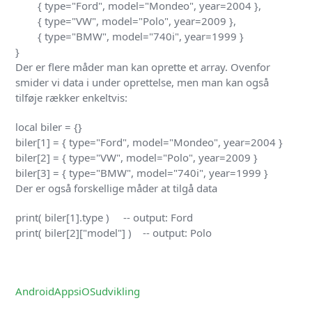
        { type="Ford", model="Mondeo", year=2004 },

        { type="VW", model="Polo", year=2009 },

        { type="BMW", model="740i", year=1999 }

Der er flere måder man kan oprette et array. Ovenfor
smider vi data i under oprettelse, men man kan også
tilføje rækker enkeltvis:
local biler = {}

biler[1] = { type="Ford", model="Mondeo", year=2004 }

biler[2] = { type="VW", model="Polo", year=2009 }

Der er også forskellige måder at tilgå data
print( biler[1].type )     -- output: Ford

Android
Apps
iOS
udvikling