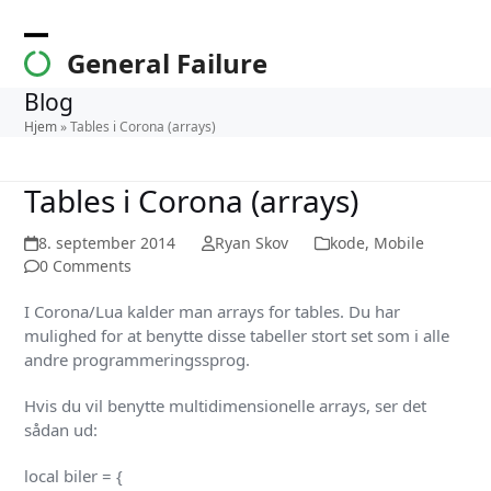
Skip
to
Open
Close
General Failure
content
mobile
mobile
Blog
menu
menu
Hjem
»
Tables i Corona (arrays)
Tables i Corona (arrays)
8. september 2014
Ryan Skov
kode
,
Mobile
0 Comments
I Corona/Lua kalder man arrays for tables. Du har
mulighed for at benytte disse tabeller stort set som i alle
andre programmeringssprog.
Hvis du vil benytte multidimensionelle arrays, ser det
sådan ud:
local biler = {
